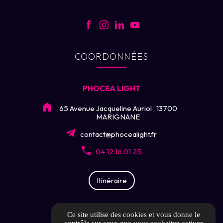
COORDONNÉES
PHOCEA LIGHT
65 Avenue Jacqueline Auriol , 13700
MARIGNANE
contact@phocealight.fr
04 12 16 01 25
Itinéraire
LIENS UTILES
Ce site utilise des cookies et vous donne le
contrôle sur ceux que vous souhaitez activer