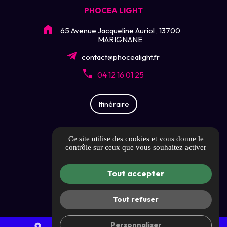
PHOCEA LIGHT
65 Avenue Jacqueline Auriol , 13700
MARIGNANE
contact@phocealight.fr
04 12 16 01 25
Itinéraire
LIENS UTILES
Ce site utilise des cookies et vous donne le
contrôle sur ceux que vous souhaitez activer
Guide local
Tout accepter
Informations complémentaires
Mentions légales
Tout refuser
Politique de confidentialité
Personnaliser
Gestion des cookies