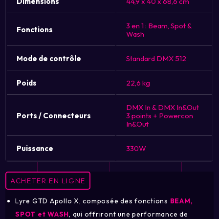
Dimensions
44,9 x 40 x 68,6 cm
3 en 1 : Beam, Spot &
Fonctions
Wash
Mode de contrôle
Standard DMX 512
Poids
22,6 kg
DMX In & DMX In&Out
Ports / Connecteurs
3 points + Powercon
In&Out
Puissance
330W
ACHETER EN LIGNE
Lyre GTD Apollo X, composée des fonctions
BEAM,
SPOT et WASH
, qui offriront une performance de