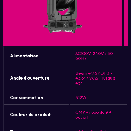
AC100V-240V / 50-
Alimentation
60Hz
Beam 4°/ SPOT 3 –
Angle d'ouverture
43,6° / WASH jusqu’à
45°
Consommation
512W
CMY + roue de 9 +
Couleur du produit
ouvert