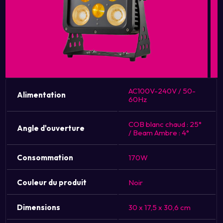
AC100V-240V / 50-
Alimentation
60Hz
COB blanc chaud : 25°
Angle d'ouverture
/ Beam Ambre : 4°
Consommation
170W
Couleur du produit
Noir
Dimensions
30 x 17,5 x 30,6 cm