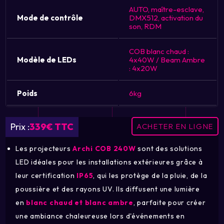
AUTO, maître-esclave,
Mode de contrôle
DMX512, activation du
son, RDM
COB blanc chaud :
Modèle de LEDs
4x40W / Beam Ambre
: 4x20W
Poids
6kg
Prix :
339€ TTC
ACHETER EN LIGNE
Les projecteurs
Archi COB 240W
sont des solutions
LED idéales pour les installations extérieures grâce à
leur certification
IP65
, qui les protège de la pluie, de la
poussière et des rayons UV. Ils diffusent une lumière
en
blanc chaud et blanc ambre
, parfaite pour créer
une ambiance chaleureuse lors d'événements en